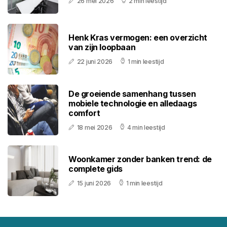
26 mei 2026
2 min leestijd
Henk Kras vermogen: een overzicht
van zijn loopbaan
22 juni 2026
1 min leestijd
De groeiende samenhang tussen
mobiele technologie en alledaags
comfort
18 mei 2026
4 min leestijd
Woonkamer zonder banken trend: de
complete gids
15 juni 2026
1 min leestijd