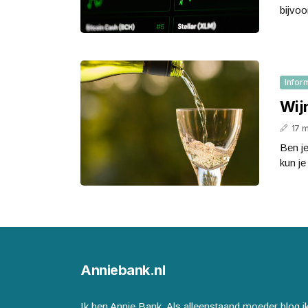
bijvoo
Infor
Wij
17 
Ben je
kun je
Anniebank.nl
Ik ben Annie Bank. Als alleenstaand moeder blog i