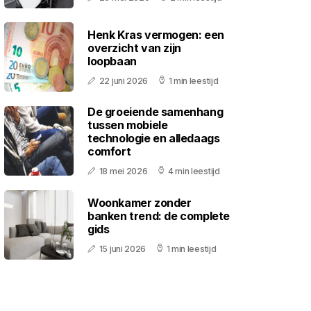
Henk Kras vermogen: een
overzicht van zijn
loopbaan
22 juni 2026
1 min leestijd
De groeiende samenhang
tussen mobiele
technologie en alledaags
comfort
18 mei 2026
4 min leestijd
Woonkamer zonder
banken trend: de complete
gids
15 juni 2026
1 min leestijd