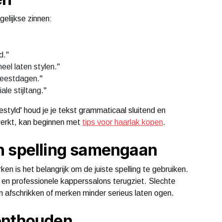
elijkse zinnen:
d."
eel laten stylen."
feestdagen."
ale stijltang."
estyld' houd je je tekst grammaticaal sluitend en
 werkt, kan beginnen met
tips voor haarlak kopen
.
n spelling samengaan
en is het belangrijk om de juiste spelling te gebruiken.
ur en professionele kapperssalons terugziet. Slechte
en afschrikken of merken minder serieus laten ogen.
onthouden