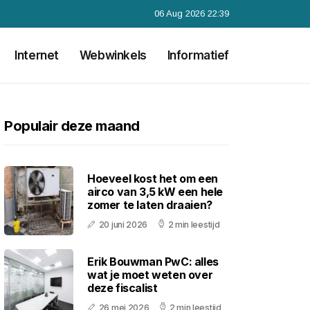
06 Aug 2026 22:39
Internet
Webwinkels
Informatief
Populair deze maand
Hoeveel kost het om een
airco van 3,5 kW een hele
zomer te laten draaien?
20 juni 2026
2 min leestijd
Erik Bouwman PwC: alles
wat je moet weten over
deze fiscalist
26 mei 2026
2 min leestijd