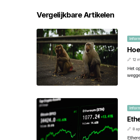
Vergelijkbare Artikelen
Infor
Hoe
12 
Het op
weggel
Infor
Eth
8 ap
Ether