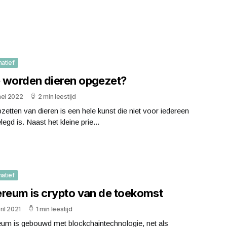
matief
 worden dieren opgezet?
mei 2022
2 min leestijd
zetten van dieren is een hele kunst die niet voor iedereen
egd is. Naast het kleine prie...
matief
ereum is crypto van de toekomst
ril 2021
1 min leestijd
eum is gebouwd met blockchaintechnologie, net als