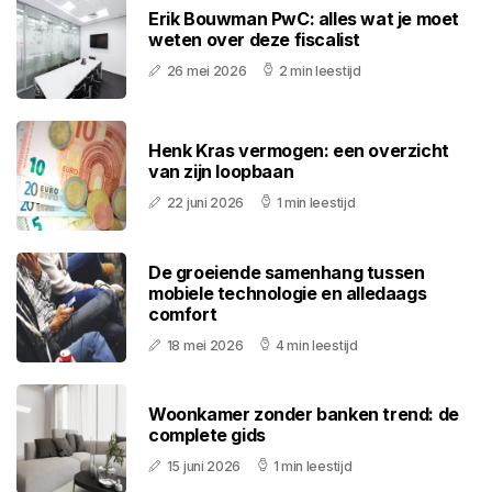
Erik Bouwman PwC: alles wat je moet
weten over deze fiscalist
26 mei 2026
2 min leestijd
Henk Kras vermogen: een overzicht
van zijn loopbaan
22 juni 2026
1 min leestijd
De groeiende samenhang tussen
mobiele technologie en alledaags
comfort
18 mei 2026
4 min leestijd
Woonkamer zonder banken trend: de
complete gids
15 juni 2026
1 min leestijd