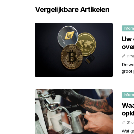
Vergelijkbare Artikelen
Infor
Uw c
ove
11 f
De we
groot 
Infor
Waa
opk
21 
Wat ge