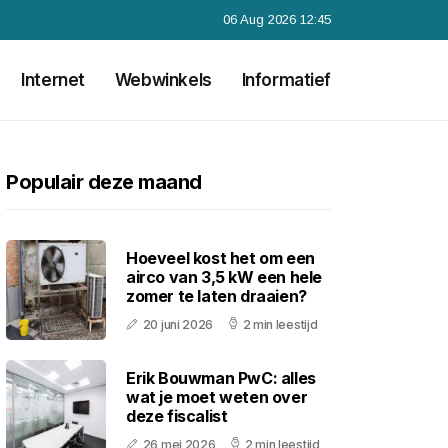
06 Aug 2026 12:45
Internet
Webwinkels
Informatief
Populair deze maand
Hoeveel kost het om een
airco van 3,5 kW een hele
zomer te laten draaien?
20 juni 2026
2 min leestijd
Erik Bouwman PwC: alles
wat je moet weten over
deze fiscalist
26 mei 2026
2 min leestijd