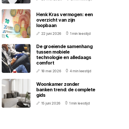
Henk Kras vermogen: een
overzicht van zijn
loopbaan
22 juni 2026
1 min leestijd
De groeiende samenhang
tussen mobiele
technologie en alledaags
comfort
18 mei 2026
4 min leestijd
Woonkamer zonder
banken trend: de complete
gids
15 juni 2026
1 min leestijd