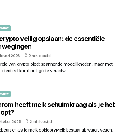
matief
rypto veilig opslaan: de essentiële
rwegingen
ebruari 2026
2 min leestijd
reld van crypto biedt spannende mogelijkheden, maar met
potentieel komt ook grote verantw...
matief
rom heeft melk schuimkraag als je het
lopt?
oktober 2025
2 min leestijd
beurt er als je melk opklopt?Melk bestaat uit water, vetten,