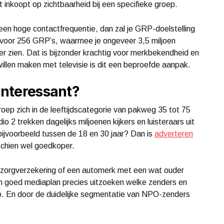
t inkoopt op zichtbaarheid bij een specifieke groep.
 een hoge contactfrequentie, dan zal je GRP-doelstelling
n voor 256 GRP’s, waarmee je ongeveer 3,5 miljoen
r zien. Dat is bijzonder krachtig voor merkbekendheid en
willen maken met televisie is dit een beproefde aanpak.
 interessant?
groep zich in de leeftijdscategorie van pakweg 35 tot 75
2 trekken dagelijks miljoenen kijkers en luisteraars uit
 bijvoorbeeld tussen de 18 en 30 jaar? Dan is
adverteren
sschien wel goedkoper.
n zorgverzekering of een automerk met een wat ouder
en goed mediaplan precies uitzoeken welke zenders en
ep. En door de duidelijke segmentatie van NPO-zenders