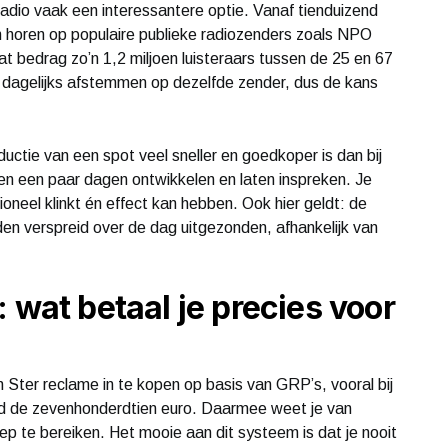
radio vaak een interessantere optie. Vanaf tienduizend
n horen op populaire publieke radiozenders zoals NPO
t bedrag zo’n 1,2 miljoen luisteraars tussen de 25 en 67
k dagelijks afstemmen op dezelfde zender, dus de kans
ductie van een spot veel sneller en goedkoper is dan bij
nen een paar dagen ontwikkelen en laten inspreken. Je
sioneel klinkt én effect kan hebben. Ook hier geldt: de
den verspreid over de dag uitgezonden, afhankelijk van
 wat betaal je precies voor
Ster reclame in te kopen op basis van GRP’s, vooral bij
ond de zevenhonderdtien euro. Daarmee weet je van
ep te bereiken. Het mooie aan dit systeem is dat je nooit