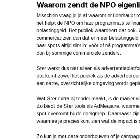
Waarom zendt de NPO eigenlij
Misschien vraag je je af waarom er überhaupt re
het helpt de NPO om haar programma’s te financi
belastinggeld. Het publiek waardeert dat ook. U
commercial zien dan dat er meer belastinggeld
haar spots altijd slim in: vóór of ná programma
dan bij sommige commerciële zenders.
Ster werkt dus niet alleen als advertentieplatf
dat komt zowel het publiek als de adverteerder 
een nette, overzichtelijke omgeving wordt gepl
Wat Ster extra bijzonder maakt, is de manier wa
Zo biedt de Ster tools als AdMeasure, waarmee 
spot overkomt bij de doelgroep. Daarnaast zij
waarmee je precies kunt zien wat de impact is
Zo kun je met data onderbouwen of je campagne e