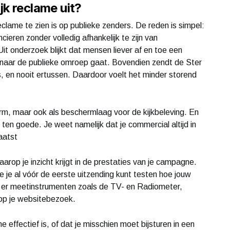
k reclame uit?
clame te zien is op publieke zenders. De reden is simpel:
eren zonder volledig afhankelijk te zijn van
it onderzoek blijkt dat mensen liever af en toe een
 naar de publieke omroep gaat. Bovendien zendt de Ster
’s, en nooit ertussen. Daardoor voelt het minder storend
orm, maar ook als beschermlaag voor de kijkbeleving. En
ten goede. Je weet namelijk dat je commercial altijd in
aatst
arop je inzicht krijgt in de prestaties van je campagne.
je al vóór de eerste uitzending kunt testen hoe jouw
n er meetinstrumenten zoals de TV- en Radiometer,
 op je websitebezoek.
ffectief is, of dat je misschien moet bijsturen in een