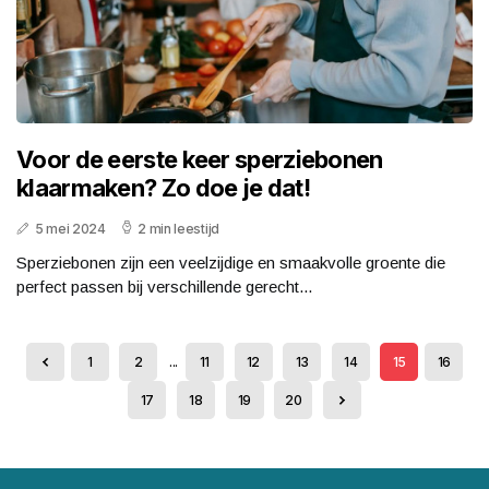
Voor de eerste keer sperziebonen
klaarmaken? Zo doe je dat!
5 mei 2024
2 min leestijd
Sperziebonen zijn een veelzijdige en smaakvolle groente die
perfect passen bij verschillende gerecht...
1
2
...
11
12
13
14
15
16
17
18
19
20