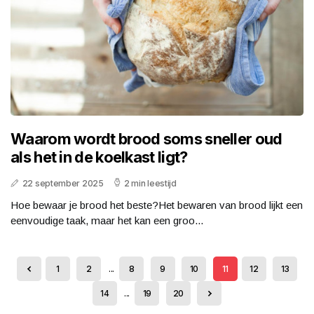
Waarom wordt brood soms sneller oud
als het in de koelkast ligt?
22 september 2025
2 min leestijd
Hoe bewaar je brood het beste?Het bewaren van brood lijkt een
eenvoudige taak, maar het kan een groo...
1
2
...
8
9
10
11
12
13
14
...
19
20