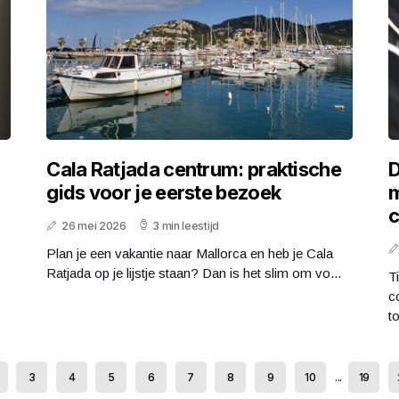
Cala Ratjada centrum: praktische
D
gids voor je eerste bezoek
m
c
26 mei 2026
3 min leestijd
Plan je een vakantie naar Mallorca en heb je Cala
Ratjada op je lijstje staan? Dan is het slim om vo...
T
c
to
3
4
5
6
7
8
9
10
...
19