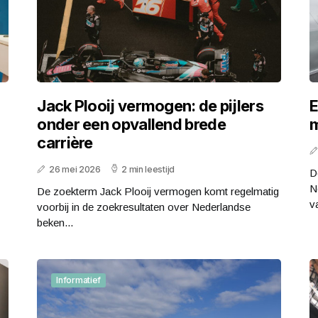
Jack Plooij vermogen: de pijlers
E
onder een opvallend brede
m
carrière
26 mei 2026
2 min leestijd
D
N
De zoekterm Jack Plooij vermogen komt regelmatig
va
voorbij in de zoekresultaten over Nederlandse
beken...
Informatief