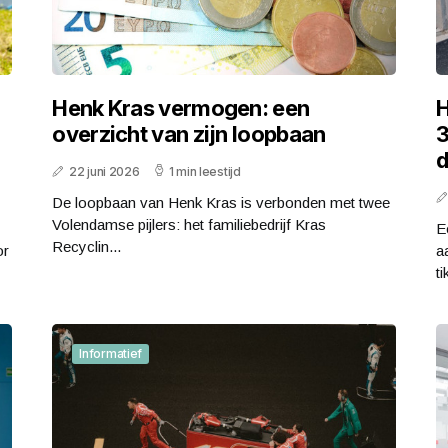
Henk Kras vermogen: een
H
overzicht van zijn loopbaan
3
d
22 juni 2026
1 min leestijd
De loopbaan van Henk Kras is verbonden met twee
Volendamse pijlers: het familiebedrijf Kras
E
Recyclin...
or
a
ti
Informatief