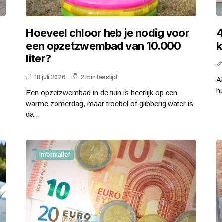
Hoeveel chloor heb je nodig voor
4
een opzetzwembad van 10.000
liter?
18 juli 2026
2 min leestijd
A
h
Een opzetzwembad in de tuin is heerlijk op een
warme zomerdag, maar troebel of glibberig water is
da...
Informatief