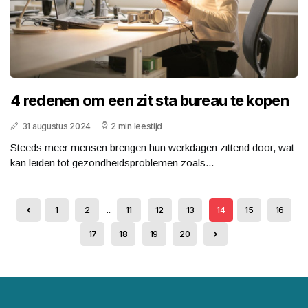
4 redenen om een zit sta bureau te kopen
31 augustus 2024
2 min leestijd
Steeds meer mensen brengen hun werkdagen zittend door, wat
kan leiden tot gezondheidsproblemen zoals...
1
2
...
11
12
13
14
15
16
17
18
19
20