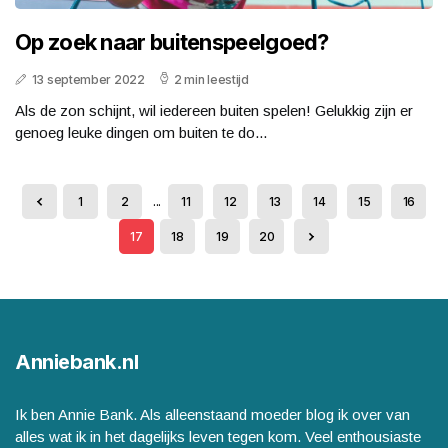
Op zoek naar buitenspeelgoed?
13 september 2022
2 min leestijd
Als de zon schijnt, wil iedereen buiten spelen! Gelukkig zijn er
genoeg leuke dingen om buiten te do...
1
2
...
11
12
13
14
15
16
17
18
19
20
Anniebank.nl
Ik ben Annie Bank. Als alleenstaand moeder blog ik over van
alles wat ik in het dagelijks leven tegen kom. Veel enthousiaste