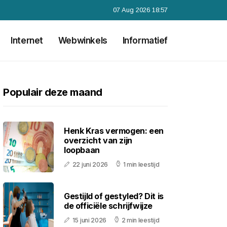
07 Aug 2026 18:57
Internet
Webwinkels
Informatief
Populair deze maand
Henk Kras vermogen: een
overzicht van zijn
loopbaan
22 juni 2026
1 min leestijd
Gestijld of gestyled? Dit is
de officiële schrijfwijze
15 juni 2026
2 min leestijd