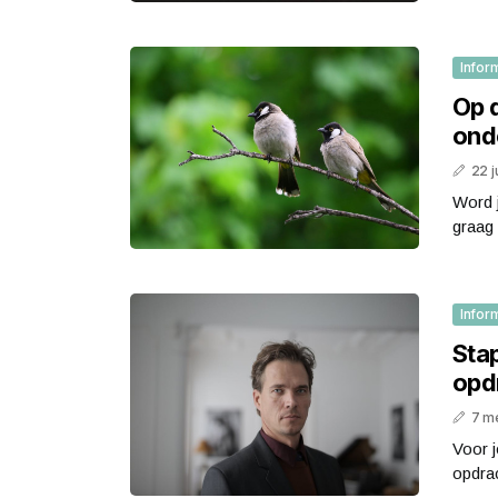
Infor
Op 
ond
22 j
Word j
graag
Infor
Sta
opd
7 m
Voor 
opdrac