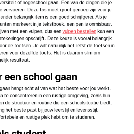
iversiteit of hogeschool gaan. Een van de dingen die je
 te vervoeren. Deze tas moet groot genoeg zijn voor je
er belangrijk item is een goed schrijfgerei. Als je
punten markeert in je tekstboek, een pen is onmisbaar.
ijven met een vulpen, dus een
vulpen bestellen
kan een
antekeningen opschrijft. Deze keuze is vooral belangrijk
 de toetsen. Je wilt natuurlijk het liefst de toetsen in
deren voor dezelfde toets. Het is daarom slim om
ijk resultaat.
r een school gaan
gaan hangt echt af van wat het beste voor jou werkt.
 te concentreren in een rustige omgeving, zoals hun
n de structuur en routine die een schoolsituatie biedt.
het beste past bij jouw leerstijl en levensstijl.
ortabele en rustige plek hebt om te studeren.
ls student