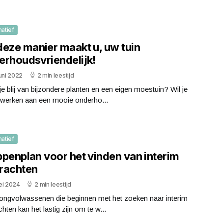
matief
deze manier maakt u, uw tuin
erhoudsvriendelijk!
uni 2022
2 min leestijd
e blij van bijzondere planten en een eigen moestuin? Wil je
 werken aan een mooie onderho...
matief
ppenplan voor het vinden van interim
rachten
ei 2024
2 min leestijd
jongvolwassenen die beginnen met het zoeken naar interim
hten kan het lastig zijn om te w...