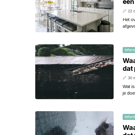
een
22 
Het ov
afgev
Infor
Waa
dat 
30 
Wat is
je doe
Infor
Waa