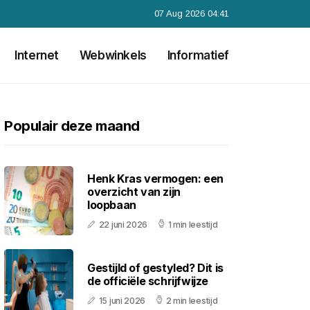
07 Aug 2026 04:41
Internet
Webwinkels
Informatief
Populair deze maand
Henk Kras vermogen: een
overzicht van zijn
loopbaan
22 juni 2026
1 min leestijd
Gestijld of gestyled? Dit is
de officiële schrijfwijze
15 juni 2026
2 min leestijd