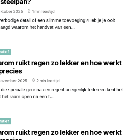
 steelpan?
oktober 2025
1 min leestijd
erbodige detail of een slimme toevoeging?Heb je je ooit
raagd waarom het handvat van een...
matief
rom ruikt regen zo lekker en hoe werkt
precies
november 2025
2 min leestijd
 die speciale geur na een regenbui eigenlijk Iedereen kent het:
t het raam open na een f...
matief
rom ruikt regen zo lekker en hoe werkt