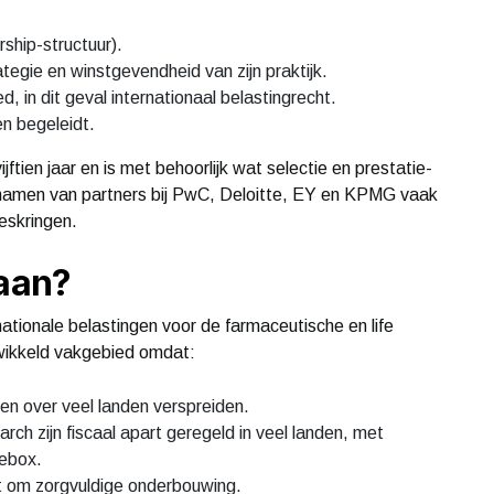
ship-structuur).
ategie en winstgevendheid van zijn praktijk.
ied, in dit geval internationaal belastingrecht.
en begeleidt.
jftien jaar en is met behoorlijk wat selectie en prestatie-
namen van partners bij PwC, Deloitte, EY en KPMG vaak
eskringen.
 aan?
nationale belastingen voor de farmaceutische en life
ewikkeld vakgebied omdat:
ten over veel landen verspreiden.
rch zijn fiscaal apart geregeld in veel landen, met
iebox.
gt om zorgvuldige onderbouwing.