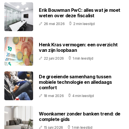
Erik Bouwman PwC: alles wat je moet
weten over deze fiscalist
26 mei 2026
2 min leestijd
Henk Kras vermogen: een overzicht
van zijn loopbaan
22 juni 2026
1 min leestijd
De groeiende samenhang tussen
mobiele technologie en alledaags
comfort
18 mei 2026
4 min leestijd
Woonkamer zonder banken trend: de
complete gids
15 juni 2026
1 min leestijd