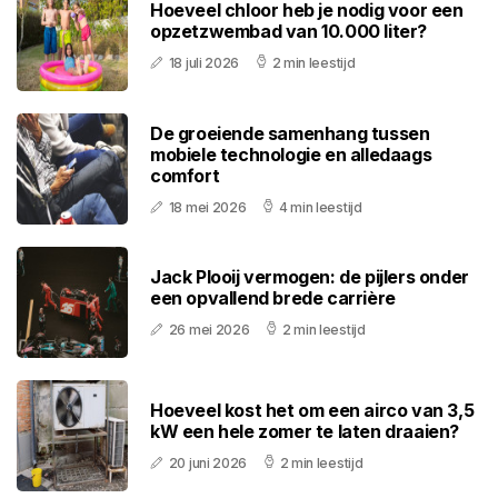
Hoeveel chloor heb je nodig voor een
opzetzwembad van 10.000 liter?
18 juli 2026
2 min leestijd
De groeiende samenhang tussen
mobiele technologie en alledaags
comfort
18 mei 2026
4 min leestijd
Jack Plooij vermogen: de pijlers onder
een opvallend brede carrière
26 mei 2026
2 min leestijd
Hoeveel kost het om een airco van 3,5
kW een hele zomer te laten draaien?
20 juni 2026
2 min leestijd