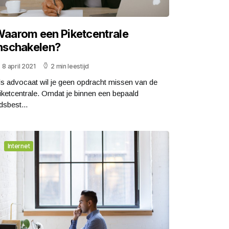
aarom een Piketcentrale
nschakelen?
8 april 2021
2 min leestijd
ls advocaat wil je geen opdracht missen van de
iketcentrale. Omdat je binnen een bepaald
jdsbest...
Internet