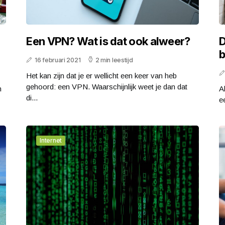
Een VPN? Wat is dat ook alweer?
D
b
16 februari 2021
2 min leestijd
Het kan zijn dat je er wellicht een keer van heb
gehoord: een VPN. Waarschijnlijk weet je dan dat
n
A
di...
e
Internet