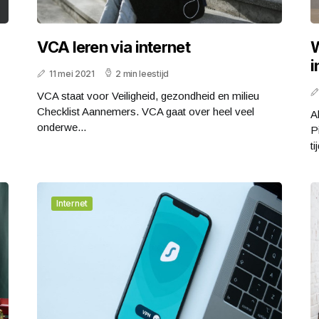
VCA leren via internet
W
i
11 mei 2021
2 min leestijd
VCA staat voor Veiligheid, gezondheid en milieu
Checklist Aannemers. VCA gaat over heel veel
A
onderwe...
P
ti
Internet