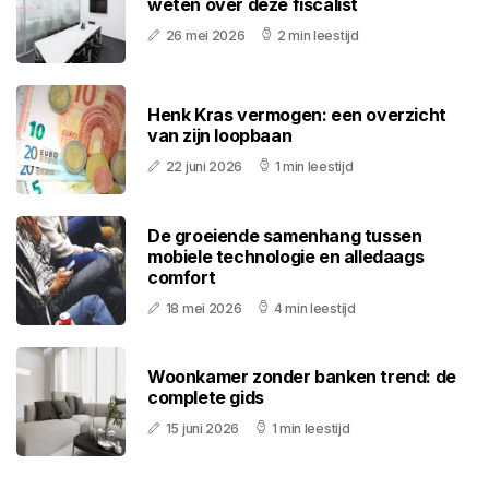
weten over deze fiscalist
26 mei 2026
2 min leestijd
Henk Kras vermogen: een overzicht
van zijn loopbaan
22 juni 2026
1 min leestijd
De groeiende samenhang tussen
mobiele technologie en alledaags
comfort
18 mei 2026
4 min leestijd
Woonkamer zonder banken trend: de
complete gids
15 juni 2026
1 min leestijd