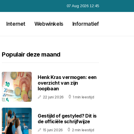
07 Aug 2026 12:45
Internet
Webwinkels
Informatief
Populair deze maand
Henk Kras vermogen: een
overzicht van zijn
loopbaan
22 juni 2026
1 min leestijd
Gestijld of gestyled? Dit is
de officiële schrijfwijze
15 juni 2026
2 min leestijd