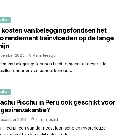
matief
 kosten van beleggingsfondsen het
to rendement beïnvloeden op de lange
mijn
ecember 2025
4 min leestijd
en via beleggingsfondsen biedt toegang tot gespreide
euilles onder professioneel beheer,...
matief
Machu Picchu in Peru ook geschikt voor
 gezinsvakantie?
december 2024
2 min leestijd
 Picchu, een van de meest iconische en mysterieuze
n ter wereld, trekt jaarlijks duizende...