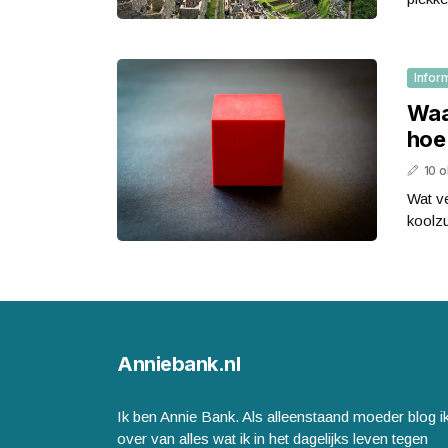
Infor
Waa
hoe
10 
Wat ve
koolzu
Anniebank.nl
Ik ben Annie Bank. Als alleenstaand moeder blog i
over van alles wat ik in het dagelijks leven tegen