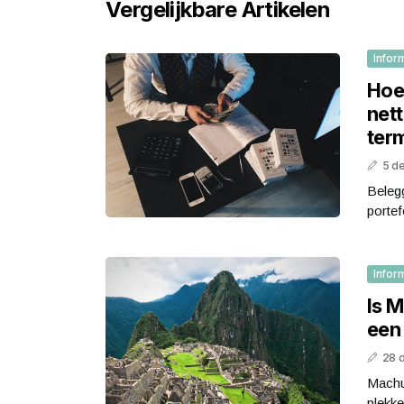
Vergelijkbare Artikelen
Infor
Hoe
net
ter
5 d
Belegg
portef
Infor
Is 
een
28 
Machu
plekke