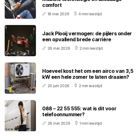
comfort
18 mei 2026
4 min leestijd
Jack Plooij vermogen: de pijlers onder
een opvallend brede carrière
26 mei 2026
2 min leestijd
Hoeveel kost het om een airco van 3,5
kW een hele zomer te laten draaien?
20 juni 2026
2 min leestijd
088 – 22 55 555: wat is dit voor
telefoonnummer?
26 mei 2026
1 min leestijd